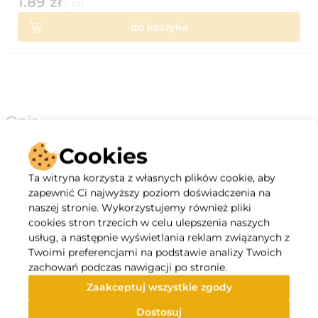
1.89
zł
/
szt
do koszyka
Opis
Cookies
niewielka głębokość kotwienia,
odporna na korozję i wysokie temperatury,
Ta witryna korzysta z własnych plików cookie, aby
wygodny montaż z użyciem śrub z gwintem
zapewnić Ci najwyższy poziom doświadczenia na
metrycznym,
naszej stronie. Wykorzystujemy również pliki
radełkowana powierzchnia kotwy, zapewniająca lepszą
cookies stron trzecich w celu ulepszenia naszych
przyczepność do ścianek otworu i uniemożliwiaca
usług, a następnie wyświetlania reklam związanych z
obracanie się kotwy podczas montażu,
Twoimi preferencjami na podstawie analizy Twoich
możliwość stosowania w wielu rodzajach podłoży,
zachowań podczas nawigacji po stronie.
mniejsze rozmiary kotew - bardzo praktyczne w
Zaakceptuj wszystkie zgody
przypadku montażu w podłożu drewnianym,
możliwość demontażu i ponownego montażu
Dostosuj