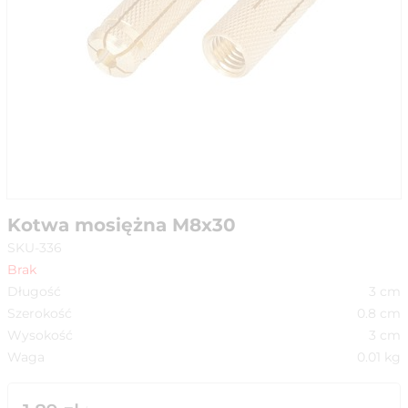
Kotwa mosiężna M8x30
SKU-336
Brak
Długość
3
cm
Szerokość
0.8
cm
Wysokość
3
cm
Waga
0.01
kg