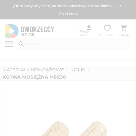
„Dom pasywny zaczyna się od właściwych materiałów.” — Ł .
Dworzecki
Twoje
konto
Ulubione
Koszyk
MATERIAŁY MONTAŻOWE
KOŁKI
/
/
KOTWA MOSIĘŻNA M8X30