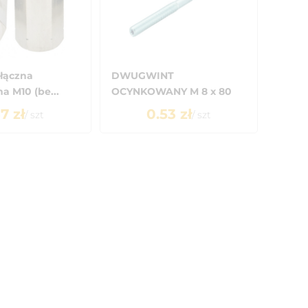
łączna
DWUGWINT
 M10 (be...
OCYNKOWANY M 8 x 80
37
zł
0.53
zł
/
szt
/
szt