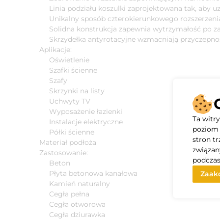
Linia podziału koszulki zaprojektowana tak, aby 
Unikalny sposób czterokierunkowego rozszerzeni
Solidna konstrukcja zapewnia wytrzymałość po z
Skrzydełka antyrotacyjne wzmacniają przyczepno
Aplikacje:
Oświetlenie
Szafki ścienne
Szafy
Skrzynki na listy
Uchwyty TV
Wyposażenie łazienki
Ta witr
Instalacje elektryczne
poziom 
Półki ścienne
stron t
Materiał podłoża
związan
Zastosowanie:
podczas
Beton
Płyta betonowa kanałowa
Zaakc
Kamień naturalny
Cegła pełna
Cegła otworowa
Cegła dziurawka