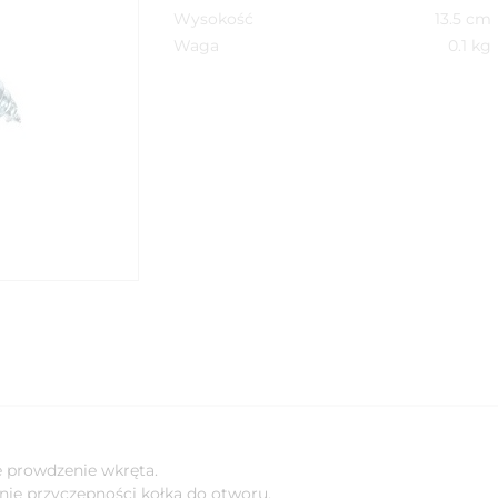
Wysokość
13.5
cm
Waga
0.1
kg
e prowdzenie wkręta.
ie przyczepności kołka do otworu.