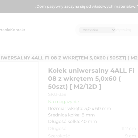
„Dom pasywny zaczyna się od właściwych materiałów.”
ytania
Kontakt
WERSALNY 4ALL FI 08 Z WKRĘTEM 5,0X60 ( 50SZT) [ M2/
Kołek uniwersalny 4ALL Fi
08 z wkrętem 5,0x60 (
50szt) [ M2/12D ]
SKU-339
Na magazynie
Rozmiar wkręta: 5,0 x 60 mm
Średnica kołka: 8 mm
Długość kołka: 40 mm
Długość
11.2
cm
Szerokość
9
cm