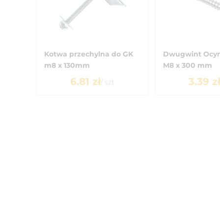
Kotwa przechylna do GK
Dwugwint Ocy
m8 x 130mm
M8 x 300 mm
6.81
zł
3.39
z
/
szt