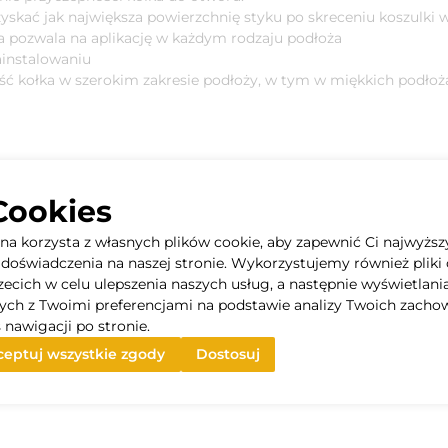
uzyskać jak największa powierzchnię styku po skreceniu koszulki
a pozwala na aplikację w każdym rodzaju podłoża
ainstalowaniu
ść kołka w szerokim zakresie podłoży, w tym w miękkich podło
Cookies
yna korzysta z własnych plików cookie, aby zapewnić Ci najwyższ
doświadczenia na naszej stronie. Wykorzystujemy również pliki 
rzecich w celu ulepszenia naszych usług, a następnie wyświetlani
ych z Twoimi preferencjami na podstawie analizy Twoich zacho
 nawigacji po stronie.
eptuj wszystkie zgody
Dostosuj