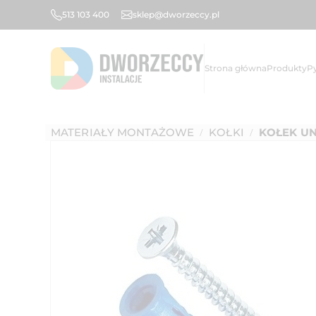
513 103 400
sklep@dworzeccy.pl
Strona główna
Produkty
P
MATERIAŁY MONTAŻOWE
KOŁKI
KOŁEK UNI
/
/