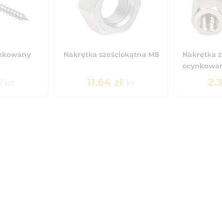
nkowany
Nakrętka sześciokątna M8
Nakrętka z
ocynkowana
ł
11.64
zł
2.
/
szt
/
kg