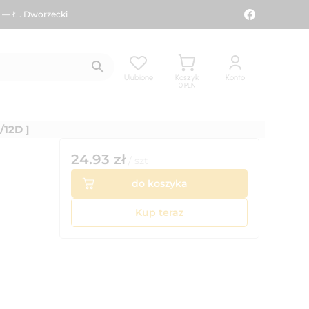
 — Ł . Dworzecki
Ulubione
Koszyk
Konto
0
PLN
12D ]
24.93
zł
/
szt
do koszyka
Kup teraz