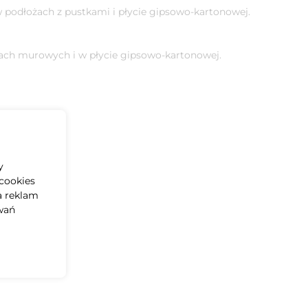
 w podłożach z pustkami i płycie gipsowo-kartonowej.
żach murowych i w płycie gipsowo-kartonowej.
y
cookies
a reklam
wań