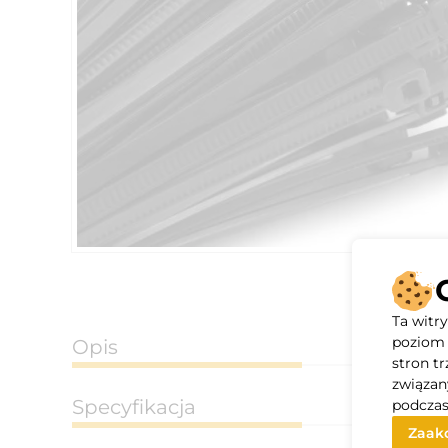
Ta witr
poziom 
Opis
stron t
związan
Specyfikacja
podczas
Zaakc