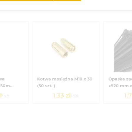
owa
Kotwa mosiężna M10 x 30
Opaska za
50m...
(50 szt. )
x920 mm cz
ł
1.33
zł
1.
/
szt
/
szt