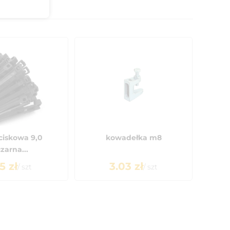
ciskowa 9,0
kowadełka m8
arna...
75
zł
3.03
zł
/
szt
/
szt