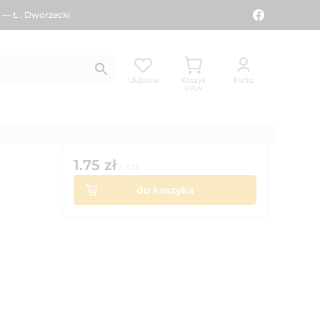
 — Ł . Dworzecki
Ulubione
Koszyk
Konto
0
PLN
1.75
zł
/
szt
do koszyka