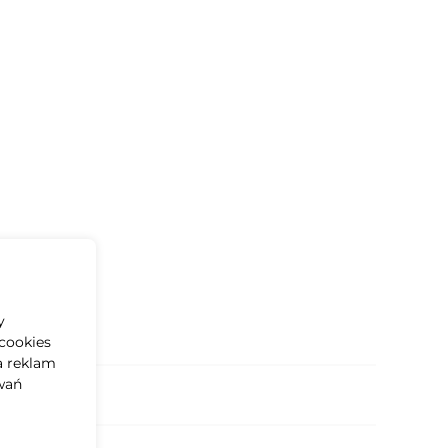
y
cookies
a reklam
wań