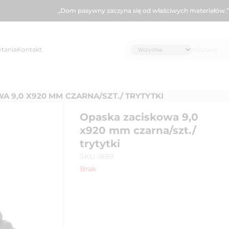
„Dom pasywny zaczyna się od właściwych materiałów.”
ytania
Kontakt
 9,0 X920 MM CZARNA/SZT./ TRYTYTKI
Opaska zaciskowa 9,0
x920 mm czarna/szt./
trytytki
SKU-1889
Brak