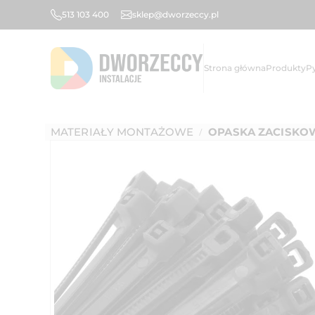
513 103 400
sklep@dworzeccy.pl
Strona główna
Produkty
P
MATERIAŁY MONTAŻOWE
OPASKA ZACISKOWA
/