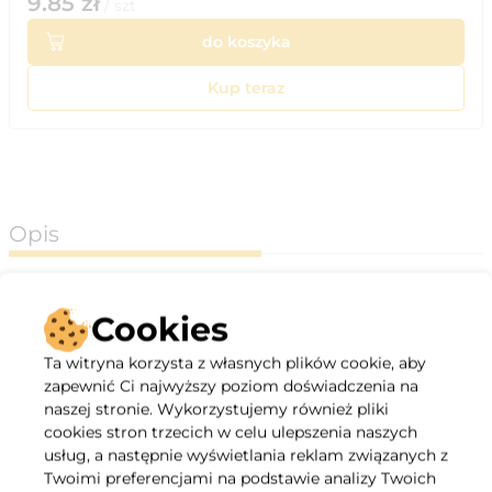
9.85
zł
/
szt
do koszyka
Kup teraz
Opis
Króciec z uszczelką jest stosowana do połączenia rury ze
skrzynką rozprężną i wykorzystywana jest do instalacji
Cookies
zaworów anemostatu.
Ta witryna korzysta z własnych plików cookie, aby
zapewnić Ci najwyższy poziom doświadczenia na
naszej stronie. Wykorzystujemy również pliki
cookies stron trzecich w celu ulepszenia naszych
usług, a następnie wyświetlania reklam związanych z
Twoimi preferencjami na podstawie analizy Twoich