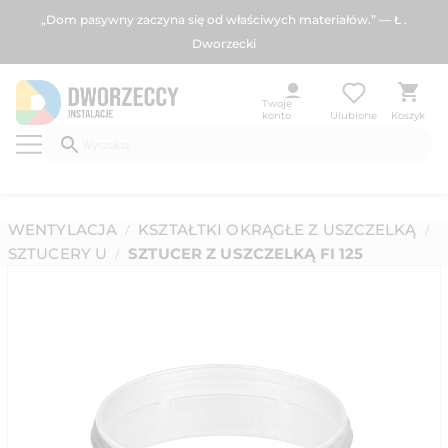
„Dom pasywny zaczyna się od właściwych materiałów.” — Ł .
Dworzecki
Twoje
konto
Ulubione
Koszyk
WENTYLACJA
KSZTAŁTKI OKRĄGŁE Z USZCZELKĄ
/
/
SZTUCERY U
SZTUCER Z USZCZELKĄ FI 125
/