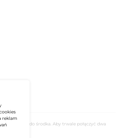
y
cookies
a reklam
 czyli wchodzi do środka. Aby trwale połączyć dwa
wań