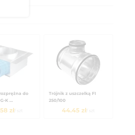
Rozprężna do
Trójnik z uszczelką FI
-K ...
250/100
.58
zł
44.45
zł
/
szt
/
szt