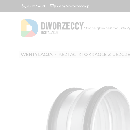
513 103 400
sklep@dworzeccy.pl
Strona główna
Produkty
P
WENTYLACJA
KSZTAŁTKI OKRĄGŁE Z USZCZ
/