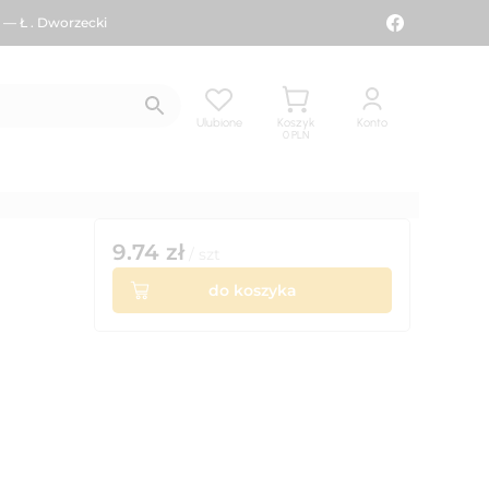
 — Ł . Dworzecki
Ulubione
Koszyk
Konto
0
PLN
9.74
zł
/
szt
do koszyka