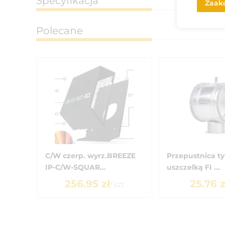
Specyfikacja
Zaakc
Polecane
C/W czerp. wyrz.BREEZE
Przepustnica ty
IP-C/W-SQUAR...
uszczelką FI ...
256.95
zł
25.76
z
/
szt