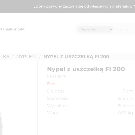
„Dom pasywny zaczyna się od właściwych materiałów.”
ytania
Kontakt
ELKĄ
NYPLE U
NYPEL Z USZCZELKĄ FI 200
/
/
Nypel z uszczelką FI 200
SKU-1525
Brak
Długość
7
cm
Szerokość
19.5
cm
Wysokość
19.5
cm
Waga
0.23
kg