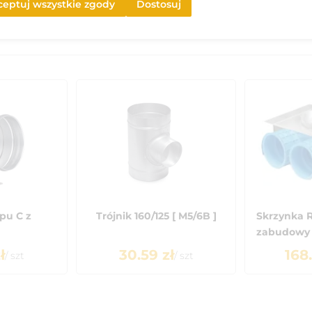
eptuj wszystkie zgody
Dostosuj
pu C z
Trójnik 160/125 [ M5/6B ]
Skrzynka 
zabudowy G
ł
30.59
zł
168
/
szt
/
szt