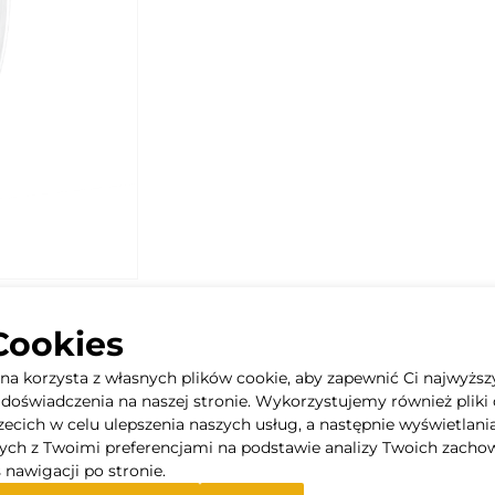
Cookies
yna korzysta z własnych plików cookie, aby zapewnić Ci najwyższ
doświadczenia na naszej stronie. Wykorzystujemy również pliki 
rzecich w celu ulepszenia naszych usług, a następnie wyświetlani
iro, ALUFLEX, przewodów izolowanych i nieizolowanych wewnątrz,
ych z Twoimi preferencjami na podstawie analizy Twoich zacho
skowe.
 nawigacji po stronie.