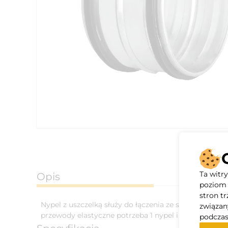
Ta witr
Opis
poziom 
stron t
Nypel z uszczelką służy do łączenia ze sobą, rur sp
związan
przewody elastyczne potrzeba 1 nypel i 2 opaski zaci
podczas