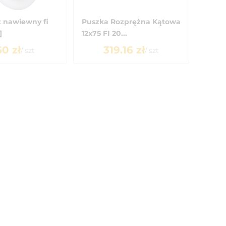
 nawiewny fi
Puszka Rozprężna Kątowa
]
12x75 FI 20...
50
zł
319.16
zł
/
szt
/
szt