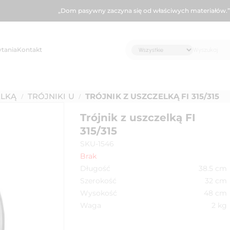
„Dom pasywny zaczyna się od właściwych materiałów.”
ytania
Kontakt
ELKĄ
TRÓJNIKI U
TRÓJNIK Z USZCZELKĄ FI 315/315
/
/
Trójnik z uszczelką FI
315/315
SKU-1546
Brak
Długość
38.5
cm
Szerokość
32
cm
Wysokość
48
cm
Waga
2
kg