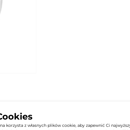
Cookies
, do której można połączyć rurę Ø315. Łączy się bezpośrednio (
dnicy.
yna korzysta z własnych plików cookie, aby zapewnić Ci najwyższ