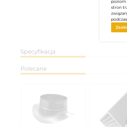
poziom 
stron t
związan
podczas
Zaakc
Specyfikacja
Polecane