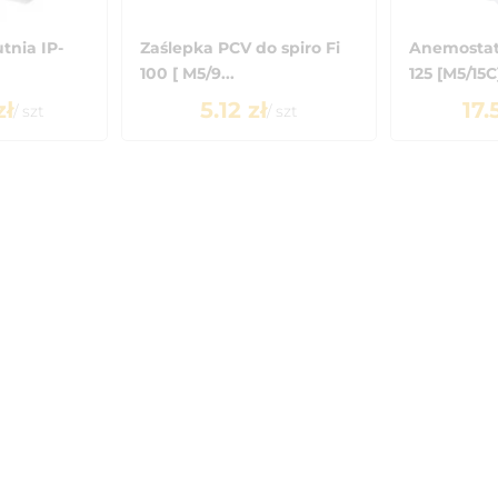
tnia IP-
Zaślepka PCV do spiro Fi
Anemostat
100 [ M5/9...
125 [M5/15C
zł
5.12
zł
17.
/
szt
/
szt