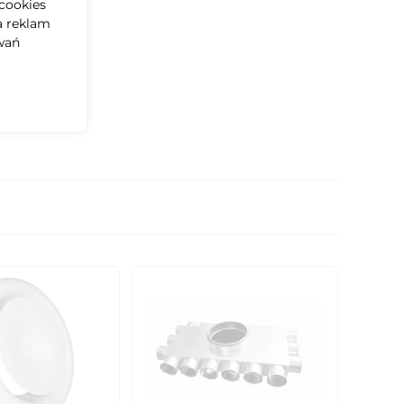
cookies
a reklam
wań