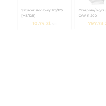
Sztucer siodłowy 125/125
Czerpnia/ wyrzu
[M5/12B]
C/W-fi 200
10.74
zł
797.73
/
szt