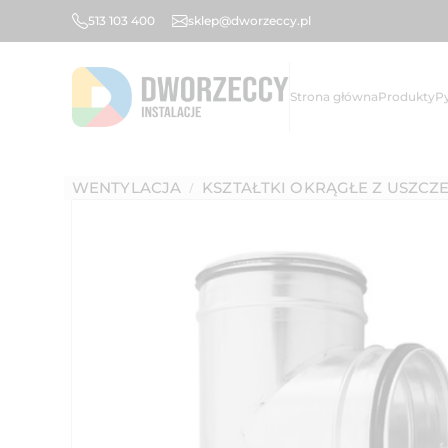
513 103 400
sklep@dworzeccy.pl
Strona główna
Produkty
P
WENTYLACJA
KSZTAŁTKI OKRĄGŁE Z USZCZ
/