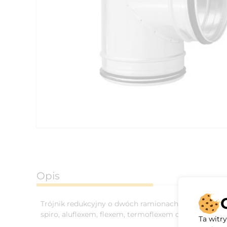
Opis
Trójnik redukcyjny o dwóch ramionach Ø315 i odnodze
spiro, aluflexem, flexem, termoflexem o tej samej śre
Ta witr