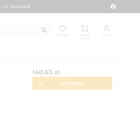
 — Ł . Dworzecki
Ulubione
Koszyk
Konto
0
PLN
140.63
zł
/
szt
do koszyka