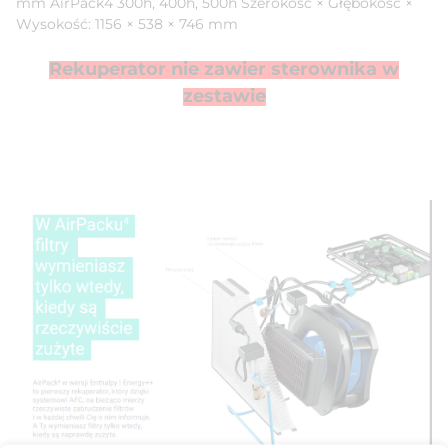
mm AirPack4 300h, 400h, 500h Szerokość × Głębokość ×
Wysokość: 1156 × 538 × 746 mm
Rekuperator nie zawier sterownika w
zestawie