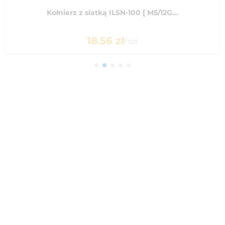
Kołnierz z siatką ILSN-100 [ M5/12G...
18.56
zł
/
szt