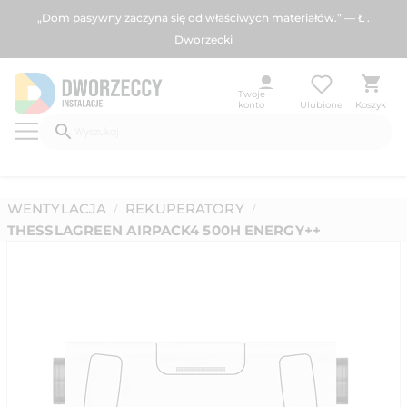
„Dom pasywny zaczyna się od właściwych materiałów.” — Ł .
Dworzecki
Twoje
konto
Ulubione
Koszyk
WENTYLACJA
REKUPERATORY
/
/
THESSLAGREEN AIRPACK4 500H ENERGY++