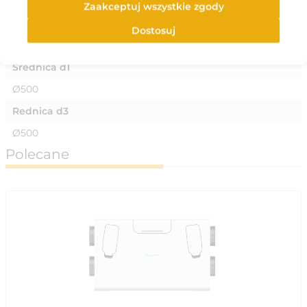
Zaakceptuj wszystkie zgody
Materiał
Dostosuj
Wykonany z blachy stalowej ocynkowanej
Średnica d1
Ø500
Rednica d3
Ø500
Polecane