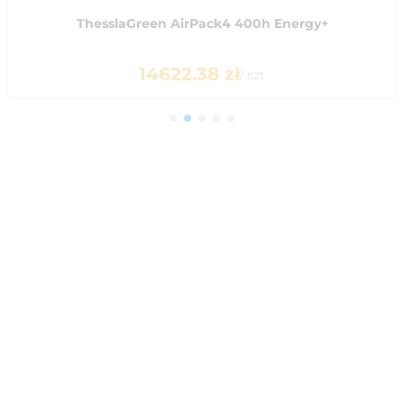
ThesslaGreen AirPack4 400h Energy+
14622.38
zł
/
szt