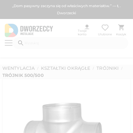
„Dom pasywny zaczyna się od właściwych materiałów.” — Ł .
Dworzecki
Twoje
konto
Ulubione
Koszyk
WENTYLACJA
KSZTAŁTKI OKRĄGŁE
TRÓJNIKI
/
/
/
TRÓJNIK 500/500