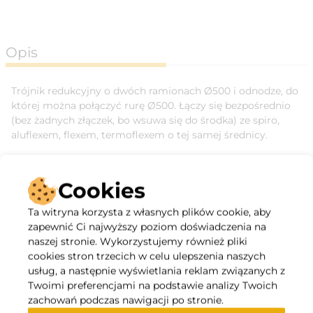
Opis
Trójnik redukcyjny o dwóch ramionach Ø500 i odnodze, do
której można połączyć rurę Ø500. Łączy się bezpośrednio
(bez żadnych złączek, bo wsuwa się do środka) ze spiro,
aluflexem, flexem, termoflexem o tej samej średnicy.
Cookies
Ta witryna korzysta z własnych plików cookie, aby
zapewnić Ci najwyższy poziom doświadczenia na
naszej stronie. Wykorzystujemy również pliki
cookies stron trzecich w celu ulepszenia naszych
usług, a następnie wyświetlania reklam związanych z
Twoimi preferencjami na podstawie analizy Twoich
Specyfikacja
zachowań podczas nawigacji po stronie.