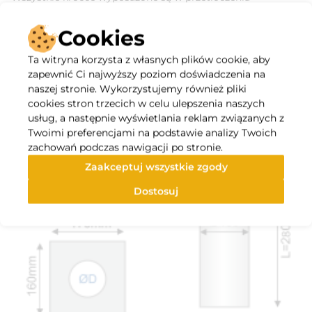
ułatwiające montaż kanału z uszczelką oraz laserowo
wycinane blokady wysunięcia kanału.
Cookies
Długie przyłącze:
Długie przyłącza anemostatów umożliwiają jego docięcie
Ta witryna korzysta z własnych plików cookie, aby
na wymaganą długość
zapewnić Ci najwyższy poziom doświadczenia na
naszej stronie. Wykorzystujemy również pliki
cookies stron trzecich w celu ulepszenia naszych
usług, a następnie wyświetlania reklam związanych z
Twoimi preferencjami na podstawie analizy Twoich
zachowań podczas nawigacji po stronie.
Zaakceptuj wszystkie zgody
Dostosuj