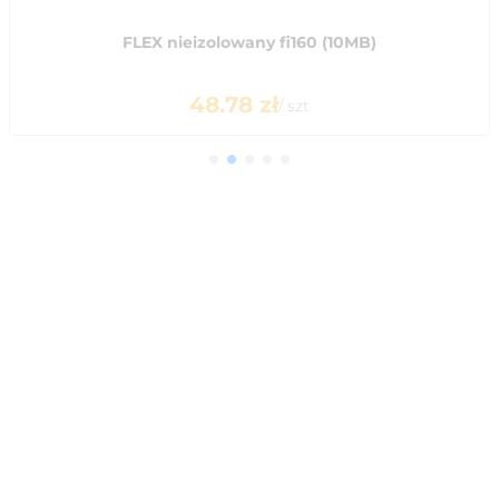
FLEX nieizolowany fi160 (10MB)
48.78
zł
/
szt