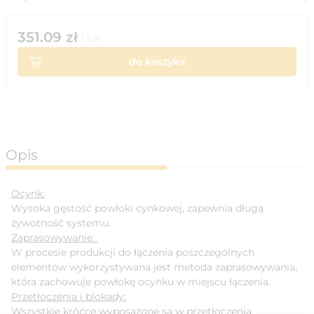
351.09
zł
/
szt
do koszyka
Opis
Ocynk:
Wysoka gęstość powłoki cynkowej, zapewnia długą
żywotność systemu.
Zaprasowywanie:
W procesie produkcji do łączenia poszczególnych
elementów wykorzystywana jest metoda zaprasowywania,
która zachowuje powłokę ocynku w miejscu łączenia.
Przetłoczenia i blokady:
Wszystkie króćce wyposażone są w przetłoczenia