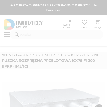
„Dom pasywny zaczyna się od właściwych materiałów.” — Ł .
Dworzecki
Twoje
konto
Ulubione
Koszyk
WENTYLACJA
SYSTEM FLX
PUSZKI ROZPRĘZNE
/
/
/
PUSZKA ROZPRĘŻNA PRZELOTOWA 10X75 FI 200
(IPRP) [M5/1C]