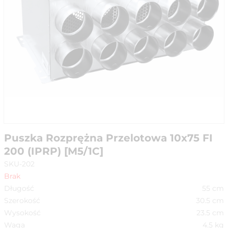
Puszka Rozprężna Przelotowa 10x75 FI
200 (IPRP) [M5/1C]
SKU-202
Brak
Długość
55
cm
Szerokość
30.5
cm
Wysokość
23.5
cm
Waga
4.5
kg