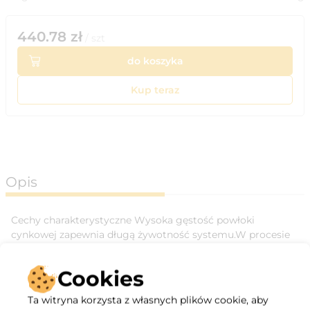
440.78
zł
/
szt
do koszyka
Kup teraz
Opis
Cechy charakterystyczne Wysoka gęstość powłoki
cynkowej zapewnia długą żywotność systemu.W procesie
produkcji do łączenia poszczególnych elementów
wykorzystywana jest metoda zaprasowywania, która
Cookies
zachowuje powłokę ocynku w miejscu łączenia.Wszystkie
króćce wyposażone są w przetłoczenia ułatwiające montaż
Ta witryna korzysta z własnych plików cookie, aby
kanału z uszczelką oraz laserowo wycinane blokady