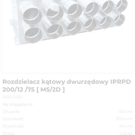
Rozdzielacz kątowy dwurzędowy IPRPD
200/12 /75 [ M5/2D ]
SKU-1433
Na magazynie
Długość
65
cm
Szerokość
30.5
cm
Wysokość
24
cm
Waga
2.8
kg