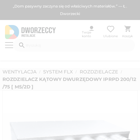
„Dom pasywny zaczyna się od właściwych materiałów.” — Ł .
Dworzecki
Twoje
konto
Ulubione
Koszyk
WENTYLACJA
SYSTEM FLX
ROZDZIELACZE
/
/
/
ROZDZIELACZ KĄTOWY DWURZĘDOWY IPRPD 200/12
/75 [ M5/2D ]