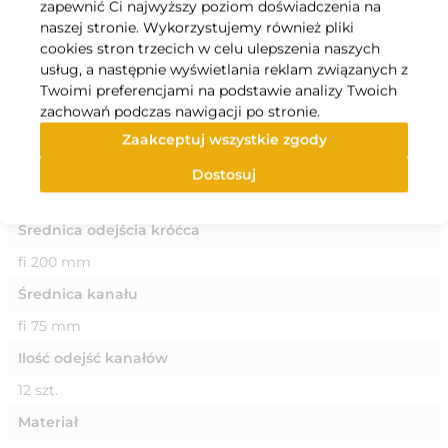
zapewnić Ci najwyższy poziom doświadczenia na
wysunięcia kanału.Kształtki posiadają ranty montażowe
naszej stronie. Wykorzystujemy również pliki
(szer. 15 mm) ułatwiające mocowanie.Długie przyłącza
cookies stron trzecich w celu ulepszenia naszych
anemostatów umożliwiają jego docięcie na wymaganą
usług, a następnie wyświetlania reklam związanych z
długośćProdukty izolacyjne posiadają zabezpieczenie
Twoimi preferencjami na podstawie analizy Twoich
przeciw rozwojowi grzybów i bakterii. Produkty posiadają
zachowań podczas nawigacji po stronie.
atest higieniczny pozwalający na stosowanie w przemyśle
Zaakceptuj wszystkie zgody
spożywczym.
Specyfikacja
Dostosuj
Średnica odejścia króćca
fi 200 mm
Średnica kanału
fi 75 mm
Ilość odejść kanałów
12 szt.
Materiał