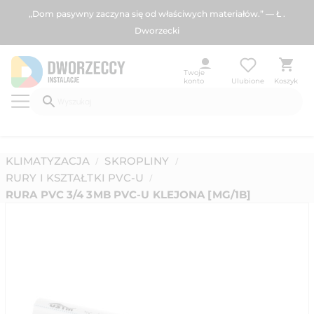
„Dom pasywny zaczyna się od właściwych materiałów.” — Ł .
Dworzecki
Twoje
konto
Ulubione
Koszyk
KLIMATYZACJA
SKROPLINY
/
/
RURY I KSZTAŁTKI PVC-U
/
RURA PVC 3/4 3MB PVC-U KLEJONA [MG/1B]