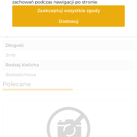
zachowań podczas nawigacji po stronie.
Materiał
Zaakceptuj wszystkie zgody
PVC - polichlorek winylu
Dostosuj
Wymiary
3/4''
Długość
3mb
Rodzaj kielicha
Bezkielichowa
Polecane