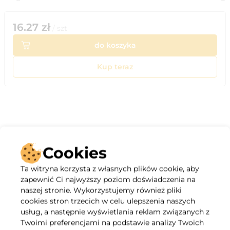
16.27
zł
/
szt
do koszyka
Kup teraz
Opis
Cookies
ZASTOSOWANIE
Ta witryna korzysta z własnych plików cookie, aby
Instalacje wody zimnej, Instalacje klimatyzacyjne, Instalacje
zapewnić Ci najwyższy poziom doświadczenia na
przemysłowe dla różnego rodzaju związków chemicznych
naszej stronie. Wykorzystujemy również pliki
Obszar zastosowania: Instalacja ciśnieniowa do wody pitnej
cookies stron trzecich w celu ulepszenia naszych
Specyfikacja
usług, a następnie wyświetlania reklam związanych z
Twoimi preferencjami na podstawie analizy Twoich