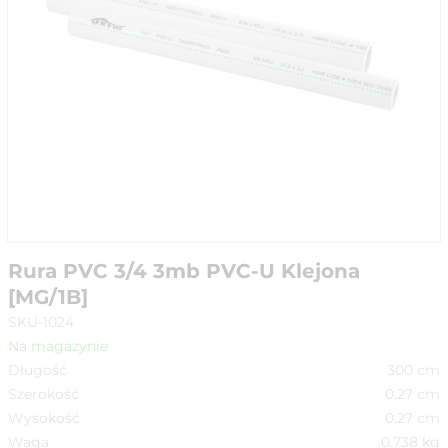
Rura PVC 3/4 3mb PVC-U Klejona
[MG/1B]
SKU-1024
Na magazynie
Długość
300
cm
Szerokość
0.27
cm
Wysokość
0.27
cm
Waga
0.738
kg