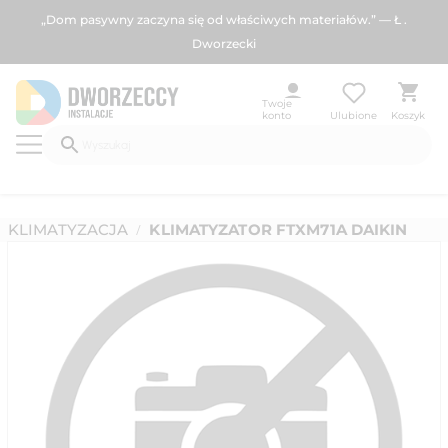
„Dom pasywny zaczyna się od właściwych materiałów.” — Ł .
Dworzecki
Twoje
konto
Ulubione
Koszyk
KLIMATYZACJA
KLIMATYZATOR FTXM71A DAIKIN
/