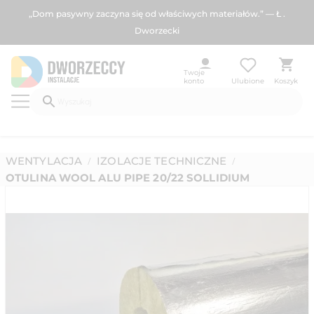
„Dom pasywny zaczyna się od właściwych materiałów.” — Ł .
Dworzecki
Twoje
konto
Ulubione
Koszyk
WENTYLACJA
IZOLACJE TECHNICZNE
/
/
OTULINA WOOL ALU PIPE 20/22 SOLLIDIUM