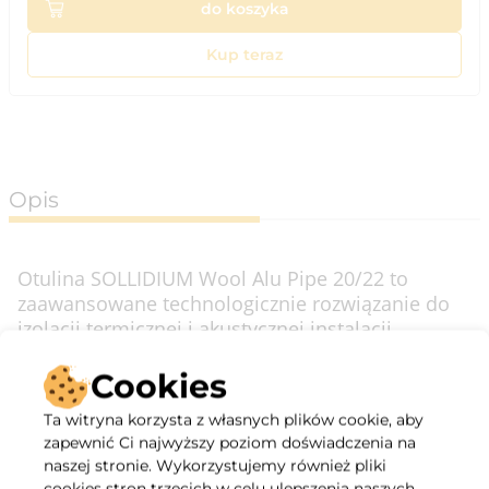
do koszyka
Kup teraz
Opis
Otulina SOLLIDIUM Wool Alu Pipe 20/22 to
zaawansowane technologicznie rozwiązanie do
izolacji termicznej i akustycznej instalacji
rurowych. Wykonana z wysokiej jakości wełny
mineralnej, wzmocniona zewnętrzną warstwą
Cookies
folii aluminiowej, zapewnia niezawodną ochronę
Ta witryna korzysta z własnych plików cookie, aby
w nawet najbardziej wymagających warunkach
zapewnić Ci najwyższy poziom doświadczenia na
eksploatacyjnych.
naszej stronie. Wykorzystujemy również pliki
cookies stron trzecich w celu ulepszenia naszych