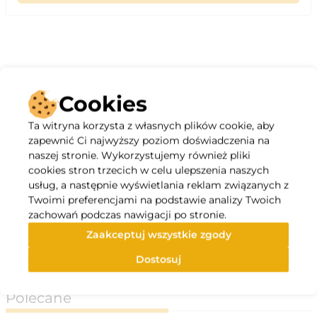
Opis
Cookies
Otulina SOLLIDIUM Wool Alu Pipe 40/35 to
Ta witryna korzysta z własnych plików cookie, aby
zaawansowane technologicznie rozwiązanie do
zapewnić Ci najwyższy poziom doświadczenia na
izolacji termicznej i akustycznej instalacji
naszej stronie. Wykorzystujemy również pliki
rurowych. Wykonana z wysokiej jakości wełny
cookies stron trzecich w celu ulepszenia naszych
usług, a następnie wyświetlania reklam związanych z
mineralnej, wzmocniona zewnętrzną warstwą
Twoimi preferencjami na podstawie analizy Twoich
folii aluminiowej, zapewnia niezawodną ochronę
zachowań podczas nawigacji po stronie.
w nawet najbardziej wymagających warunkach
eksploatacyjnych.
Zaakceptuj wszystkie zgody
Specyfikacja
Dostosuj
Polecane