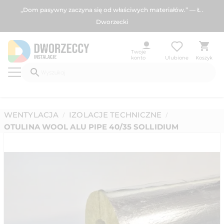
„Dom pasywny zaczyna się od właściwych materiałów.” — Ł .
Dworzecki
Twoje
konto
Ulubione
Koszyk
WENTYLACJA
IZOLACJE TECHNICZNE
/
/
OTULINA WOOL ALU PIPE 40/35 SOLLIDIUM