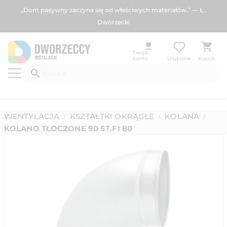
„Dom pasywny zaczyna się od właściwych materiałów.” — Ł .
Dworzecki
Twoje
konto
Ulubione
Koszyk
WENTYLACJA
KSZTAŁTKI OKRĄGŁE
KOLANA
/
/
/
KOLANO TŁOCZONE 90 ST.FI 80