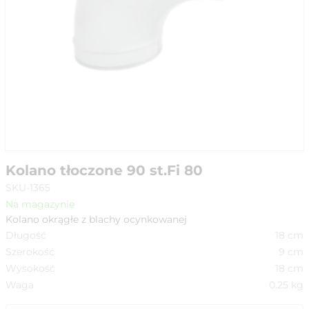
Kolano tłoczone 90 st.Fi 80
SKU-1365
Na magazynie
Kolano okrągłe z blachy ocynkowanej
Długość
18
cm
Szerokość
9
cm
Wysokość
18
cm
Waga
0.25
kg