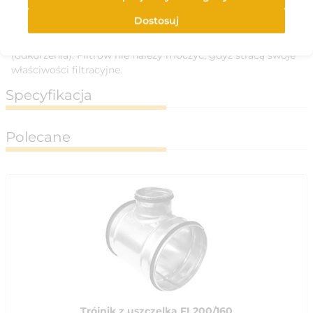
Posiadają przedłużoną trwałość przy zachowaniu dokładnej
jakości filtrowania.
Dostosuj
Filtry nadają się do jednorazowego wyczyszczenia na sucho
(odkurzenia). Filtrów nie należy moczyć, gdyż stracą swoje
właściwości filtracyjne.
Specyfikacja
Polecane
Trójnik z uszczelką FI 200/160