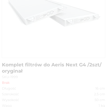
Komplet filtrów do Aeris Next G4 /2szt/
oryginał
SKU-1999
Brak
Długość
16
cm
Szerokość
2.5
cm
Wysokość
50
cm
Waga
1
kg