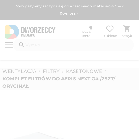
„Dom pasywny zaczyna się od właściwych materiałów.” — Ł .
Dworzecki
Twoje
konto
Ulubione
Koszyk
WENTYLACJA
FILTRY
KASETONOWE
/
/
/
KOMPLET FILTRÓW DO AERIS NEXT G4 /2SZT/
ORYGINAŁ