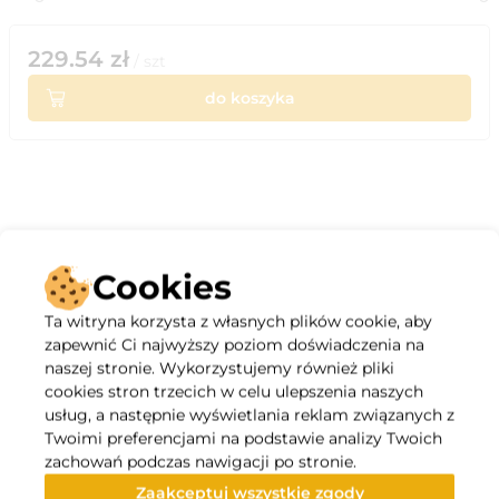
229.54
zł
/
szt
do koszyka
Opis
Cookies
Orginalne wysokiej jakości filtry plisowane kasetowe do
Ta witryna korzysta z własnych plików cookie, aby
wszystkich modeli central wentylacyjnych AERISnext:
zapewnić Ci najwyższy poziom doświadczenia na
AERISnext 350
naszej stronie. Wykorzystujemy również pliki
AERISnext 450
cookies stron trzecich w celu ulepszenia naszych
AERISnext 600
usług, a następnie wyświetlania reklam związanych z
Oba filtry posiadają maksymalną powierzchnię filtracyjną i
Twoimi preferencjami na podstawie analizy Twoich
relatywnie niski opór wstępny przepływu powietrza: do 250
zachowań podczas nawigacji po stronie.
Pa.
Zaakceptuj wszystkie zgody