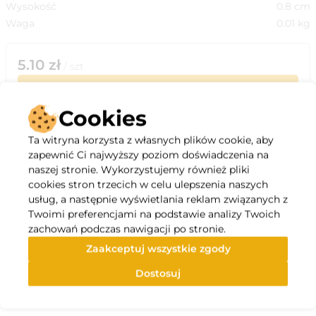
Wysokość
0.8
cm
Waga
0.01
kg
5.10
zł
/
szt
do koszyka
Cookies
Kup teraz
Ta witryna korzysta z własnych plików cookie, aby
zapewnić Ci najwyższy poziom doświadczenia na
naszej stronie. Wykorzystujemy również pliki
cookies stron trzecich w celu ulepszenia naszych
usług, a następnie wyświetlania reklam związanych z
Opis
Twoimi preferencjami na podstawie analizy Twoich
zachowań podczas nawigacji po stronie.
Zaakceptuj wszystkie zgody
Brzeszczot do drewna do wyrzynarki po 1 szt.
Dostosuj
Specyfikacja