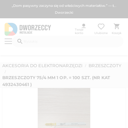
„Dom pasywny zaczyna się od właściwych materiałów.” — Ł .
Dworzecki
Twoje
konto
Ulubione
Koszyk
AKCESORIA DO ELEKTRONARZĘDZI
BRZESZCZOTY
/
/
BRZESZCZOTY 75/4 MM 1 OP. = 100 SZT. (NR KAT
4932430461 )