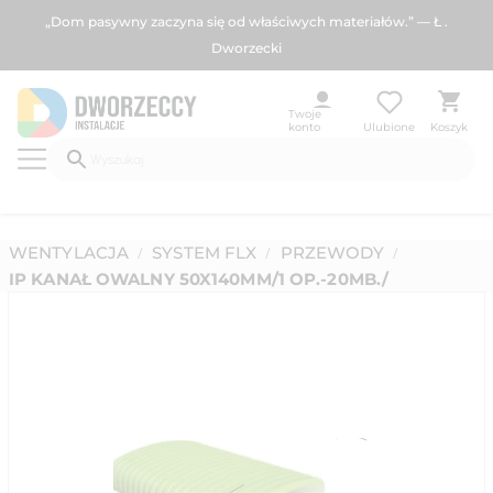
„Dom pasywny zaczyna się od właściwych materiałów.” — Ł .
Dworzecki
Twoje
konto
Ulubione
Koszyk
WENTYLACJA
SYSTEM FLX
PRZEWODY
/
/
/
IP KANAŁ OWALNY 50X140MM/1 OP.-20MB./