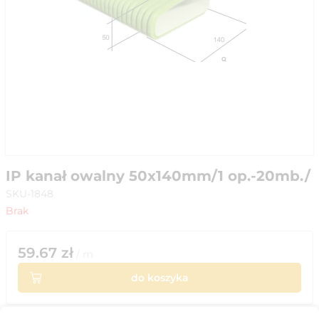
IP kanał owalny 50x140mm/1 op.-20mb./
SKU-1848
Brak
59.67
zł
/
m
do koszyka