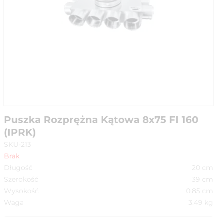
Puszka Rozprężna Kątowa 8x75 FI 160
(IPRK)
SKU-213
Brak
Długość
20
cm
Szerokość
39
cm
Wysokość
0.85
cm
Waga
3.49
kg