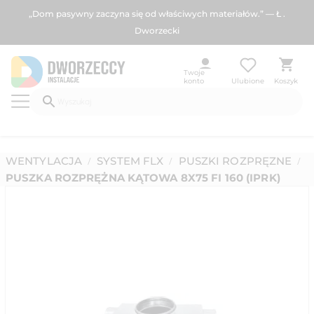
„Dom pasywny zaczyna się od właściwych materiałów.” — Ł .
Dworzecki
Twoje
konto
Ulubione
Koszyk
WENTYLACJA
SYSTEM FLX
PUSZKI ROZPRĘZNE
/
/
/
PUSZKA ROZPRĘŻNA KĄTOWA 8X75 FI 160 (IPRK)