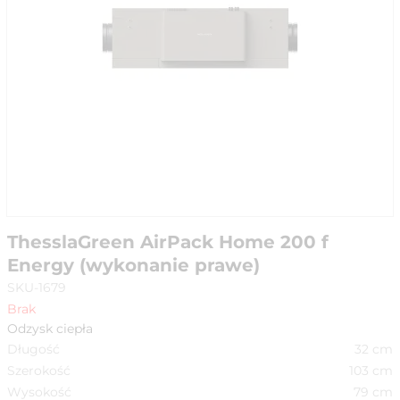
ThesslaGreen AirPack Home 200 f
Energy (wykonanie prawe)
SKU-1679
Brak
Odzysk ciepła
Długość
32
cm
Szerokość
103
cm
Wysokość
79
cm