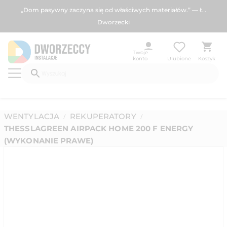
„Dom pasywny zaczyna się od właściwych materiałów.” — Ł .
Dworzecki
Twoje
konto
Ulubione
Koszyk
WENTYLACJA
REKUPERATORY
/
/
THESSLAGREEN AIRPACK HOME 200 F ENERGY
(WYKONANIE PRAWE)