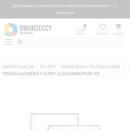
„Dom pasywny zaczyna się od właściwych materiałów.” — Ł .
Dworzecki
Twoje
konto
Ulubione
Koszyk
WENTYLACJA
FILTRY
MATERIAŁY FILTRACYJNE
/
/
/
THESSLAGREEN FILTRY CLEANPADPUR 09