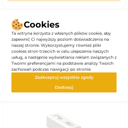
Cookies
Opis
Ta witryna korzysta z własnych plików cookie, aby
zapewnić Ci najwyższy poziom doświadczenia na
naszej stronie. Wykorzystujemy również pliki
cookies stron trzecich w celu ulepszenia naszych
Zestaw dwóch, dwustopniowych filtrów z dwoma filtrami 
usług, a następnie wyświetlania reklam związanych z
wstępnymi do AirPack model 300/400/500 układ typu h 
Twoimi preferencjami na podstawie analizy Twoich
Specyfikacja
zachowań podczas nawigacji po stronie.
Zaakceptuj wszystkie zgody
Polecane
Dostosuj