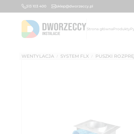
513 103 400
sklep@dworzeccy.pl
Strona główna
Produkty
P
WENTYLACJA
SYSTEM FLX
PUSZKI ROZPR
/
/