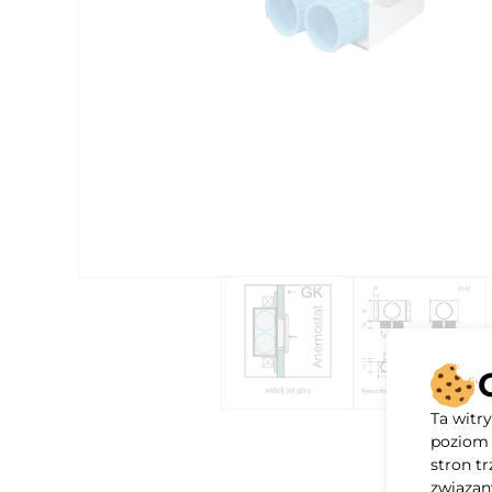
Ta witr
poziom 
stron t
związan