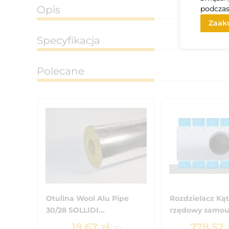
Opis
podczas
Zaakc
Specyfikacja
Polecane
Otulina Wool Alu Pipe
Rozdzielacz Kąt
30/28 SOLLIDI...
rzędowy samous
19.67
zł
778.52
/
m