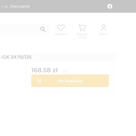
 — Ł . Dworzecki
Ulubione
Koszyk
Konto
0
PLN
GK 2X75/125
168.58
zł
/
szt
do koszyka