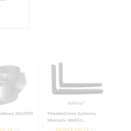
iodłowy 200/200
ThesslaGreen Systemy
Montażu WallGr...
61
zł
14703.26
zł
/
szt
/
szt