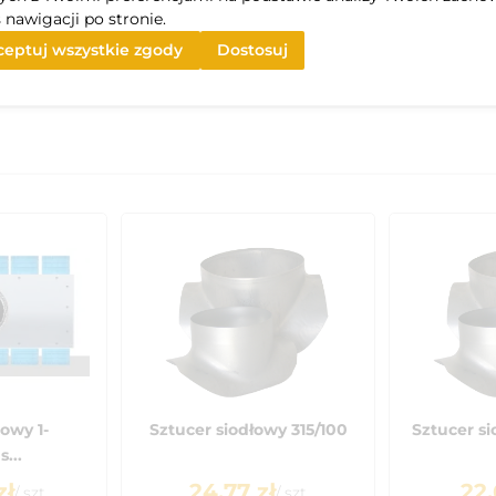
 nawigacji po stronie.
eptuj wszystkie zgody
Dostosuj
owy 1-
Sztucer siodłowy 315/100
Sztucer s
...
zł
24.77
zł
22.
/
szt
/
szt