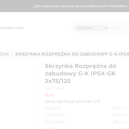
„Dom pasywny zaczyna się od właściwych materiałów.”
ytania
Kontakt
ĘZNE
SKRZYNKA ROZPRĘŻNA DO ZABUDOWY G-K IPSX-
/
Skrzynka Rozprężna do
zabudowy G-K IPSX-GK
2x75/125
SKU-1640
Brak
Skrzynka Rozprężna do G-K
Długość
18.5
cm
Szerokość
18.5
cm
Wysokość
0.85
cm
Waga
3
kg