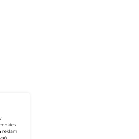
y
cookies
a reklam
wań