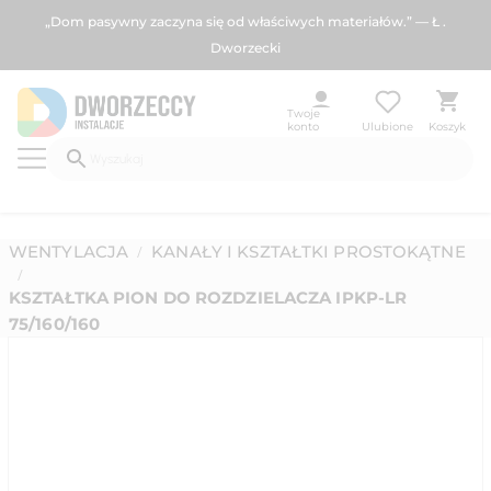
„Dom pasywny zaczyna się od właściwych materiałów.” — Ł .
Dworzecki
Twoje
konto
Ulubione
Koszyk
WENTYLACJA
KANAŁY I KSZTAŁTKI PROSTOKĄTNE
/
/
KSZTAŁTKA PION DO ROZDZIELACZA IPKP-LR
75/160/160