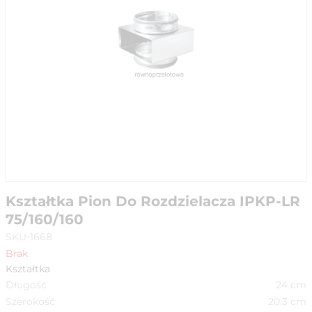
Kształtka Pion Do Rozdzielacza IPKP-LR
75/160/160
SKU-1668
Brak
Kształtka
Długość
24
cm
Szerokość
20.3
cm