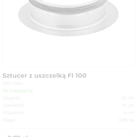
Sztucer z uszczelką FI 100
SKU-1584
Na magazynie
Długość
14
cm
Szerokość
14
cm
Wysokość
4
cm
Waga
0.86
kg