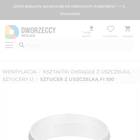
„Dom pasywny zaczyna się od właściwych materiałów.” — Ł .
Dworzecki
Twoje
konto
Ulubione
Koszyk
WENTYLACJA
KSZTAŁTKI OKRĄGŁE Z USZCZELKĄ
/
/
SZTUCERY U
SZTUCER Z USZCZELKĄ FI 100
/