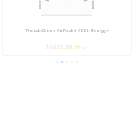
ThesslaGreen AirPack4 400h Energy+
14622.38
zł
/
szt