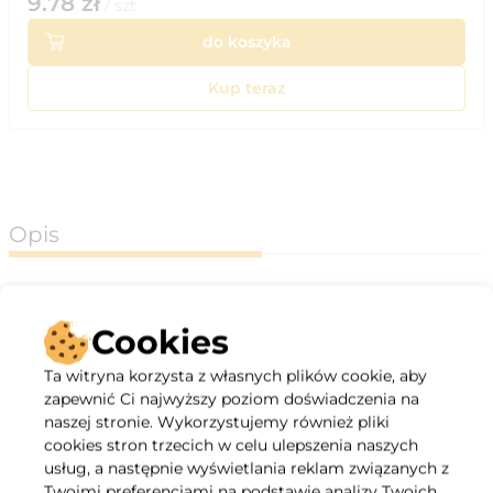
9.78
zł
/
szt
do koszyka
Kup teraz
Opis
Króciec z uszczelką jest stosowana do połączenia rury ze
skrzynką rozprężną i wykorzystywana jest do instalacji
Cookies
zaworów anemostatu.
Ta witryna korzysta z własnych plików cookie, aby
zapewnić Ci najwyższy poziom doświadczenia na
naszej stronie. Wykorzystujemy również pliki
cookies stron trzecich w celu ulepszenia naszych
usług, a następnie wyświetlania reklam związanych z
Twoimi preferencjami na podstawie analizy Twoich