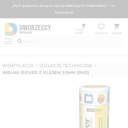
„Dom pasywny zaczyna się od właściwych materiałów.” — Ł .
Dworzecki
Twoje
konto
Ulubione
Koszyk
WENTYLACJA
IZOLACJE TECHNICZNE
/
/
WEŁNA ISOVER Z KLEJEM 30MM (8M2)