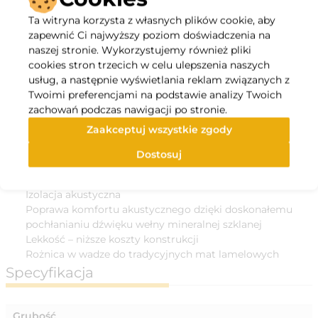
izolacja wymienników ciepła
Ta witryna korzysta z własnych plików cookie, aby
ochrona instalacji wodnych (hydranty, rurociągi,
zapewnić Ci najwyższy poziom doświadczenia na
zbiorniki, zawory) przed zamarzaniem w zimie.
naszej stronie. Wykorzystujemy również pliki
Zalety:
cookies stron trzecich w celu ulepszenia naszych
Szybki i bezpieczny montaż
usług, a następnie wyświetlania reklam związanych z
Szybki i łatwy transport oraz instalacja produktu
Twoimi preferencjami na podstawie analizy Twoich
wynikająca z wyjątkowej lekkości oraz wysokiej
zachowań podczas nawigacji po stronie.
kompresji produktu.
Zaakceptuj wszystkie zgody
Doskonała izolacja termiczna
Wyjątkowa wydajność izolacji dzięki doskonałym
Dostosuj
wartościom współczynnika przewodzenia ciepła dla
szerokiego zakresu temperatur
Izolacja akustyczna
Poprawa komfortu akustycznego dzięki doskonałemu
pochłanianiu dźwięku wełny mineralnej szklanej
Lekkość – niższe koszty konstrukcji
Rożnica w wadze do tradycyjnych mat lamelowych
Specyfikacja
Grubość