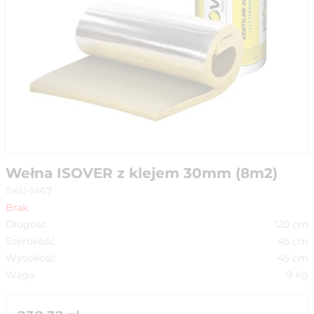
Wełna ISOVER z klejem 30mm (8m2)
SKU-1467
Brak
Długość
120
cm
Szerokość
45
cm
Wysokość
45
cm
Waga
9
kg