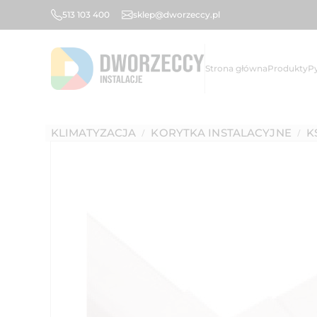
513 103 400
sklep@dworzeccy.pl
Strona główna
Produkty
P
KLIMATYZACJA
KORYTKA INSTALACYJNE
K
/
/