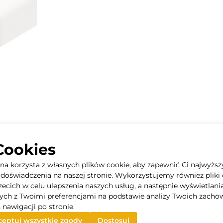
Cookies
yna korzysta z własnych plików cookie, aby zapewnić Ci najwyższ
doświadczenia na naszej stronie. Wykorzystujemy również pliki 
rzecich w celu ulepszenia naszych usług, a następnie wyświetlani
ych z Twoimi preferencjami na podstawie analizy Twoich zacho
 pod kątem od 80° do 105°
 nawigacji po stronie.
eptuj wszystkie zgody
Dostosuj