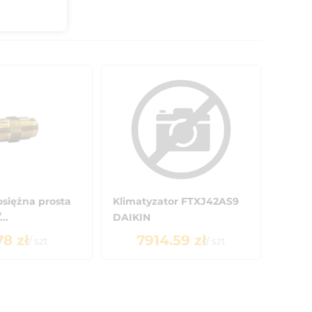
siężna prosta
Klimatyzator FTXJ42AS9
..
DAIKIN
78
zł
7914.59
zł
/
szt
/
szt