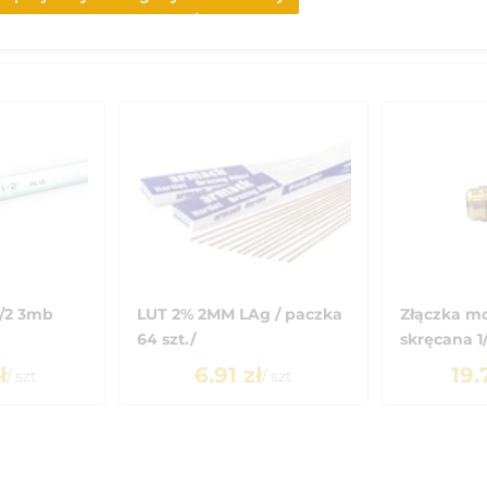
1/2 3mb
LUT 2% 2MM LAg / paczka
Złączka mo
64 szt./
skręcana 1/.
ł
6.91
zł
19.
/
szt
/
szt