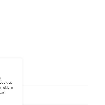
y
cookies
a reklam
wań