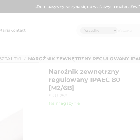
„Dom pasywny zaczyna się od właściwych materiałów.”
ytania
Kontakt
SZTAŁTKI
NAROŻNIK ZEWNĘTRZNY REGULOWANY IPAEC
/
Narożnik zewnętrzny
regulowany IPAEC 80
[M2/6B]
SKU-259
Na magazynie