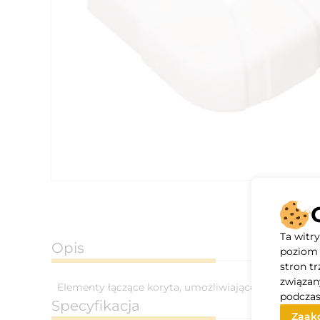
Ta witr
Opis
poziom 
stron t
związan
Elementy łączące koryta, umożliwiające ich montaż
podczas
Specyfikacja
Zaakc