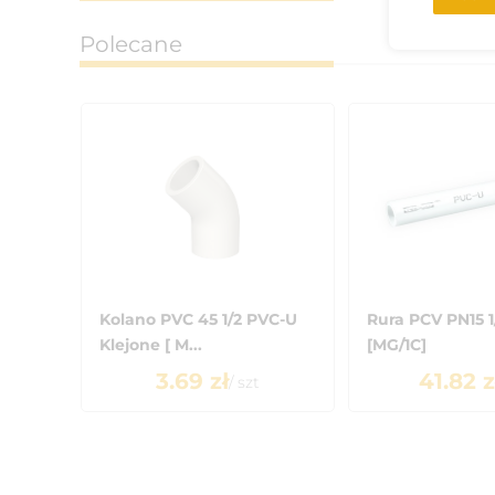
Polecane
Kolano PVC 45 1/2 PVC-U
Rura PCV PN15 
Klejone [ M...
[MG/1C]
3.69
zł
41.82
z
/
szt