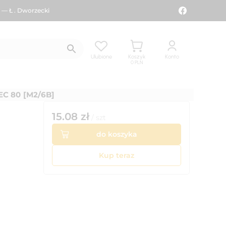
 — Ł . Dworzecki
Ulubione
Koszyk
Konto
0
PLN
 80 [M2/6B]
15.08
zł
/
szt
do koszyka
Kup teraz