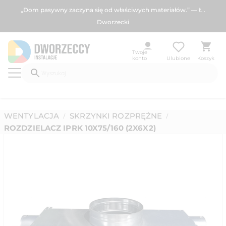
„Dom pasywny zaczyna się od właściwych materiałów.” — Ł .
Dworzecki
Twoje
konto
Ulubione
Koszyk
WENTYLACJA
SKRZYNKI ROZPRĘŻNE
/
/
ROZDZIELACZ IPRK 10X75/160 (2X6X2)