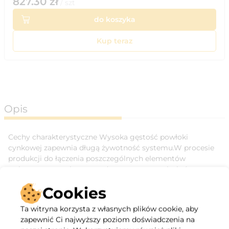
827.30
zł
/
szt
do koszyka
Kup teraz
Opis
Cechy charakterystyczne Wysoka gęstość powłoki
cynkowej zapewnia długą żywotność systemu.W procesie
produkcji do łączenia poszczególnych elementów
wykorzystywana jest metoda zaprasowywania, która
zachowuje powłokę ocynku w miejscu łączenia.Wszystkie
Cookies
króćce wyposażone są w przetłoczenia ułatwiające montaż
kanału z uszczelką oraz laserowo wycinane blokady
Ta witryna korzysta z własnych plików cookie, aby
wysunięcia kanału.Kształtki posiadają ranty montażowe
zapewnić Ci najwyższy poziom doświadczenia na
(szer. 15 mm) ułatwiające mocowanie.Długie przyłącza