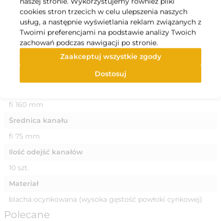
naszej stronie. Wykorzystujemy również pliki
anemostatów umożliwiają jego docięcie na wymaganą
cookies stron trzecich w celu ulepszenia naszych
długośćProdukty izolacyjne posiadają zabezpieczenie
usług, a następnie wyświetlania reklam związanych z
przeciw rozwojowi grzybów i bakterii. Produkty posiadają
Twoimi preferencjami na podstawie analizy Twoich
atest higieniczny pozwalający na stosowanie w przemyśle
zachowań podczas nawigacji po stronie.
spożywczym.
Zaakceptuj wszystkie zgody
Specyfikacja
Dostosuj
Średnica odejścia króćca
fi 160 mm
Średnica kanału
fi 75 mm
Ilość odejść kanałów
10 szt.
Materiał
blacha ocynkowana (wysoka gęstość powłoki cynkowej)
Polecane