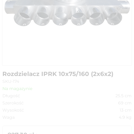
Rozdzielacz IPRK 10x75/160 (2x6x2)
SKU-174
Na magazynie
Długość
25.5
cm
Szerokość
69
cm
Wysokość
13
cm
Waga
4.9
kg