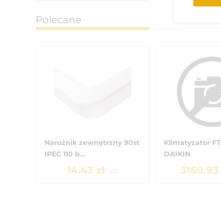
Polecane
Narożnik zewnętrzny 90st
Klimatyzator 
IPEC 110 b...
DAIKIN
14.43
zł
3160.93
/
szt