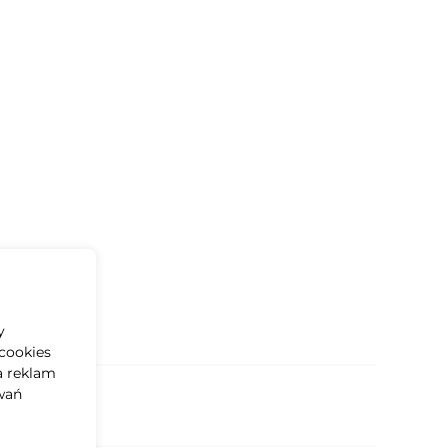
y
cookies
a reklam
wań