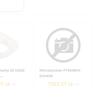
warty 22 UO22-
Klimatyzator FTXM60A
..
DAIKIN
97
zł
7363.27
zł
/
szt
/
szt