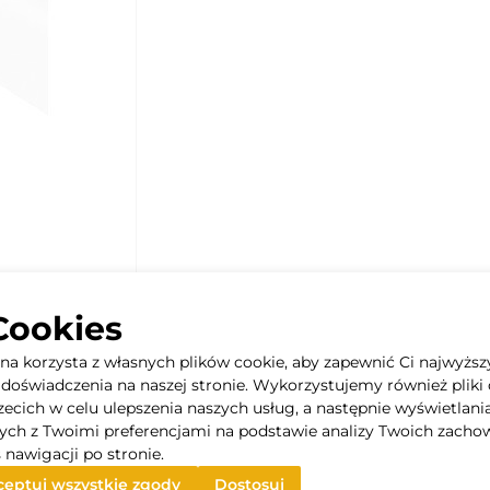
Cookies
yna korzysta z własnych plików cookie, aby zapewnić Ci najwyższ
doświadczenia na naszej stronie. Wykorzystujemy również pliki 
rzecich w celu ulepszenia naszych usług, a następnie wyświetlani
ych z Twoimi preferencjami na podstawie analizy Twoich zacho
 pod kątem od 80° do 105°
 nawigacji po stronie.
eptuj wszystkie zgody
Dostosuj