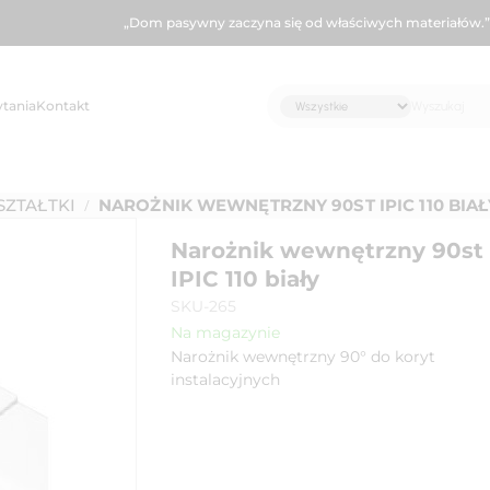
„Dom pasywny zaczyna się od właściwych materiałów.”
ytania
Kontakt
SZTAŁTKI
NAROŻNIK WEWNĘTRZNY 90ST IPIC 110 BIAŁ
/
Narożnik wewnętrzny 90st
IPIC 110 biały
SKU-265
Na magazynie
Narożnik wewnętrzny 90° do koryt
instalacyjnych