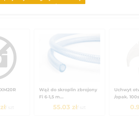
FTXM20R
Wąż do skroplin zbrojony
Uchwyt ot
Fi 6-1,5 m...
/opak. 100s.
zł
55.03
zł
0.
/
szt
/
szt