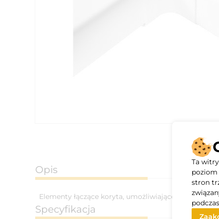
Ta witr
Opis
poziom 
stron t
związan
Elementy łączące koryta, umożliwiające ich montaż
podczas
Specyfikacja
Zaakc