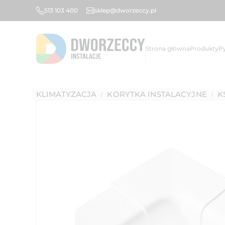
513 103 400
sklep@dworzeccy.pl
Strona główna
Produkty
P
KLIMATYZACJA
KORYTKA INSTALACYJNE
K
/
/