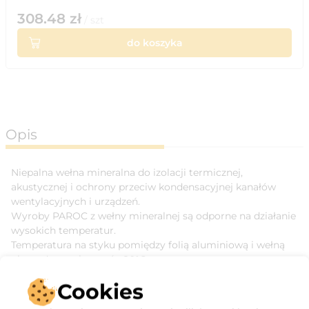
308.48
zł
/
szt
do koszyka
Opis
Niepalna wełna mineralna do izolacji termicznej,
akustycznej i ochrony przeciw kondensacyjnej kanałów
wentylacyjnych i urządzeń.
Wyroby PAROC z wełny mineralnej są odporne na działanie
wysokich temperatur.
Temperatura na styku pomiędzy folią aluminiową i wełną
nie może przekraczać +80°C.
Lepiszcze zaczyna wyparowywać, gdy jego temperatura
Cookies
przekroczy około 200°C.
Właściwości izolacyjne wełny mineralnej pozostają