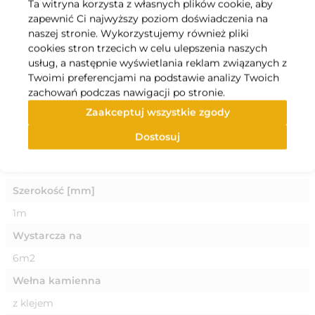
Ta witryna korzysta z własnych plików cookie, aby
niezmienne, ale odporność na ściskanie słabnie.
zapewnić Ci najwyższy poziom doświadczenia na
Temperatura mięknienia włókien wełny mineralnej
naszej stronie. Wykorzystujemy również pliki
przekracza 1000°C.
cookies stron trzecich w celu ulepszenia naszych
Zastosowanie:
usług, a następnie wyświetlania reklam związanych z
izolacja termiczna, przeciwkondensacyjna oraz akustyczna
Twoimi preferencjami na podstawie analizy Twoich
kanałów wentylacyjnych i klimatyzacyjnych.
zachowań podczas nawigacji po stronie.
Specyfikacja
Zaakceptuj wszystkie zgody
Dostosuj
Grubość
40mm
Szerokość [mm]
1m
Wystarcza na
6m2
Wełna kamienna
z klejem