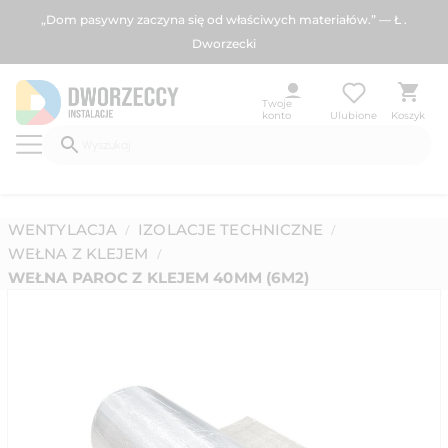
„Dom pasywny zaczyna się od właściwych materiałów.” — Ł .
Dworzecki
Twoje
konto
Ulubione
Koszyk
WENTYLACJA
IZOLACJE TECHNICZNE
/
/
WEŁNA Z KLEJEM
/
WEŁNA PAROC Z KLEJEM 40MM (6M2)