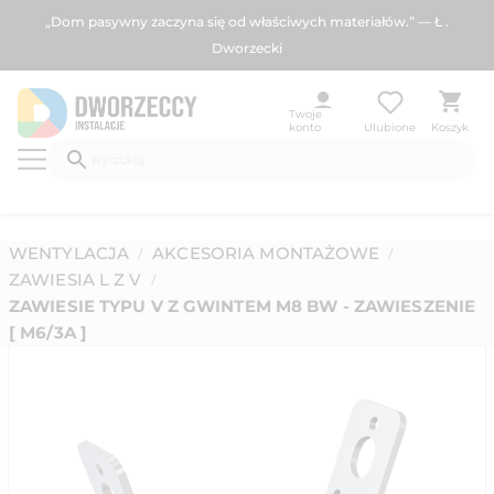
„Dom pasywny zaczyna się od właściwych materiałów.” — Ł .
Dworzecki
Twoje
konto
Ulubione
Koszyk
WENTYLACJA
AKCESORIA MONTAŻOWE
/
/
ZAWIESIA L Z V
/
ZAWIESIE TYPU V Z GWINTEM M8 BW - ZAWIESZENIE
[ M6/3A ]