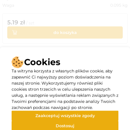
Waga
0.095
kg
5.19
zł
/
szt
do koszyka
Cookies
Opis
Ta witryna korzysta z własnych plików cookie, aby
zapewnić Ci najwyższy poziom doświadczenia na
naszej stronie. Wykorzystujemy również pliki
Zawiesia typu V przeznaczone są do montażu kanałów
cookies stron trzecich w celu ulepszenia naszych
oraz urządzeń wentylacyjnych.
usług, a następnie wyświetlania reklam związanych z
Wykonane są z taśmy stalowej, ocynkowanej o gr. 2mm.
Twoimi preferencjami na podstawie analizy Twoich
Posiadają gumowy amortyzator z podkładką, który
zachowań podczas nawigacji po stronie.
zapobiega przenoszeniu się drgań z podwieszonej
Zaakceptuj wszystkie zgody
instalacji na konstrukcje budynku
Specyfikacja
Dostosuj