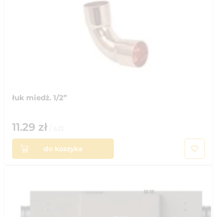
łuk miedż. 1/2”
11.29
zł
/
szt
do koszyka