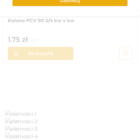
Dostosuj
Kolano PCV 90 3/4 kw x kw
1.75
zł
/
szt
do koszyka