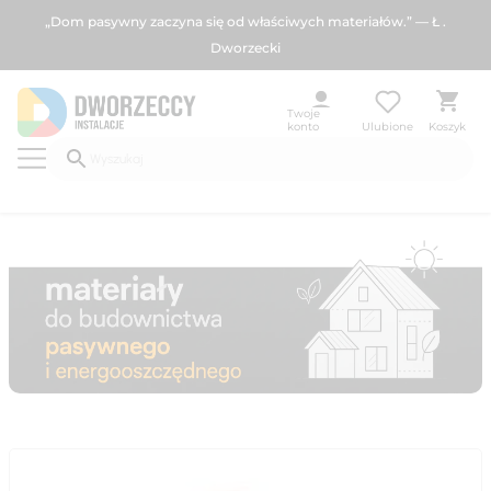
„Dom pasywny zaczyna się od właściwych materiałów.” — Ł .
Dworzecki
Twoje
konto
Ulubione
Koszyk